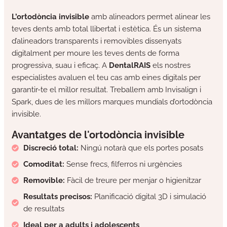
L’ortodòncia invisible
amb alineadors permet alinear les
teves dents amb total llibertat i estètica. És un sistema
d’alineadors transparents i removibles dissenyats
digitalment per moure les teves dents de forma
progressiva, suau i eficaç. A
DentalRAIS
els nostres
especialistes avaluen el teu cas amb eines digitals per
garantir-te el millor resultat. Treballem amb Invisalign i
Spark, dues de les millors marques mundials d’ortodòncia
invisible.
Avantatges de l'ortodòncia invisible
Discreció total:
Ningú notarà que els portes posats
Comoditat:
Sense frecs, filferros ni urgències
Removible:
Fàcil de treure per menjar o higienitzar
Resultats precisos:
Planificació digital 3D i simulació
de resultats
Ideal per a adults i adolescents